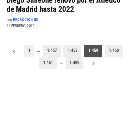
Diego Simeone renovó por el Atlético
de Madrid hasta 2022
por
REDACCIÓN ND
14 FEBRERO, 2019
Paginación
1
…
1.457
1.458
1.459
1.460
de
1.461
…
1.489
entradas