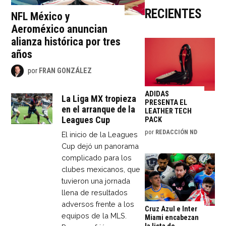
RECIENTES
NFL México y
Aeroméxico anuncian
alianza histórica por tres
años
por
FRAN GONZÁLEZ
ADIDAS
La Liga MX tropieza
PRESENTA EL
en el arranque de la
LEATHER TECH
Leagues Cup
PACK
por
REDACCIÓN ND
El inicio de la Leagues
Cup dejó un panorama
complicado para los
clubes mexicanos, que
tuvieron una jornada
llena de resultados
adversos frente a los
Cruz Azul e Inter
equipos de la MLS.
Miami encabezan