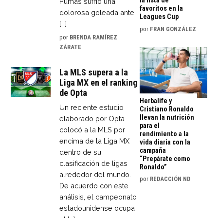
la lista de
Pumas sufrió una
favoritos en la
dolorosa goleada ante
Leagues Cup
[…]
por
FRAN GONZÁLEZ
por
BRENDA RAMÍREZ
ZÁRATE
La MLS supera a la
Liga MX en el ranking
de Opta
Herbalife y
Un reciente estudio
Cristiano Ronaldo
llevan la nutrición
elaborado por Opta
para el
colocó a la MLS por
rendimiento a la
encima de la Liga MX
vida diaria con la
campaña
dentro de su
“Prepárate como
clasificación de ligas
Ronaldo”
alrededor del mundo.
por
REDACCIÓN ND
De acuerdo con este
análisis, el campeonato
estadounidense ocupa