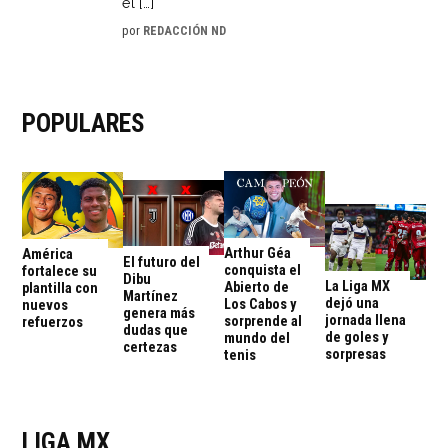
el […]
por
REDACCIÓN ND
POPULARES
Arthur Géa
América
El futuro del
conquista el
fortalece su
Dibu
La Liga MX
Abierto de
plantilla con
Martínez
dejó una
Los Cabos y
nuevos
genera más
jornada llena
sorprende al
refuerzos
dudas que
de goles y
mundo del
certezas
sorpresas
tenis
LIGA MX