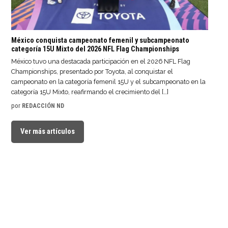
México conquista campeonato femenil y subcampeonato
categoría 15U Mixto del 2026 NFL Flag Championships
México tuvo una destacada participación en el 2026 NFL Flag
Championships, presentado por Toyota, al conquistar el
campeonato en la categoría femenil 15U y el subcampeonato en la
categoría 15U Mixto, reafirmando el crecimiento del […]
Código
Código
por
REDACCIÓN ND
promocional
promocional
Código
Código bonus
Betano Chile
Betano perú
Promocional
Bet365 México
BONOMAX, Bono
Ver más artículos
Código
BONOMAX – Cómo
1xBet México
BONO365UP –
de hasta $200.000
promocional
obtener hasta
BONOSTAR Enero
Enero 2024
CLP
22bet Diciembre
Apuestas Bet365
S/1500
2024
2023
México