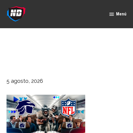
Saltar
al
Menú
Nación
contenido
Deportes
5 agosto, 2026