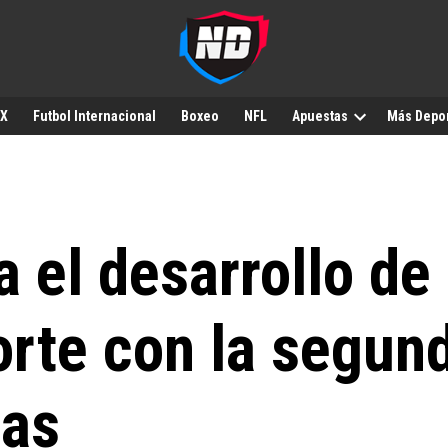
MX
Futbol Internacional
Boxeo
NFL
Apuestas
Más Depo
 el desarrollo de 
orte con la segun
las