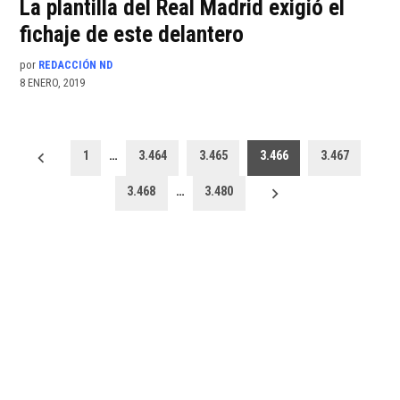
La plantilla del Real Madrid exigió el
fichaje de este delantero
por
REDACCIÓN ND
8 ENERO, 2019
Paginación
1
…
3.464
3.465
3.466
3.467
de
3.468
…
3.480
entradas