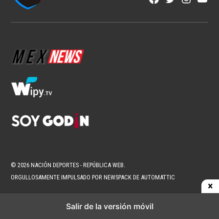
NFL
Los corredores vuelven a ser
protagonistas en la NFL
1 min read
Fran González
Ago 6, 2026