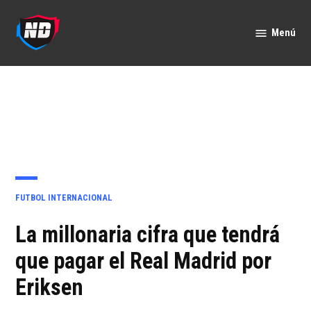
Saltar
al
Menú
Nación
contenido
Deportes
PUBLICADO
FUTBOL INTERNACIONAL
EN
La millonaria cifra que tendrá
que pagar el Real Madrid por
Eriksen