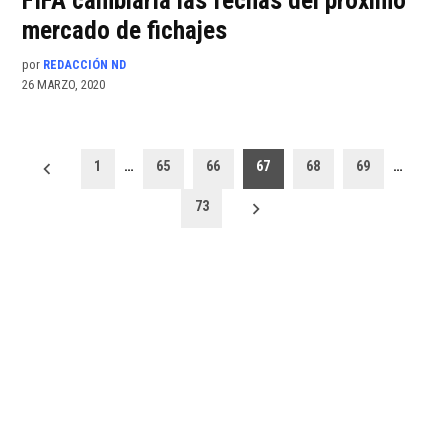
FIFA cambiaría las fechas del próximo
mercado de fichajes
por
REDACCIÓN ND
26 MARZO, 2020
Paginación
1
…
65
66
67
68
69
…
de
73
entradas