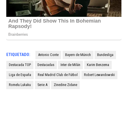
ETIQUETADO:
Antonio Conte
Bayern de Múnich
Bundesliga
Destacada TOP
Destacadas
Inter de Milán
Karim Benzema
Liga de España
Real Madrid Club de Fútbol
Robert Lewandowski
Romelu Lukaku
Serie A
Zinedine Zidane