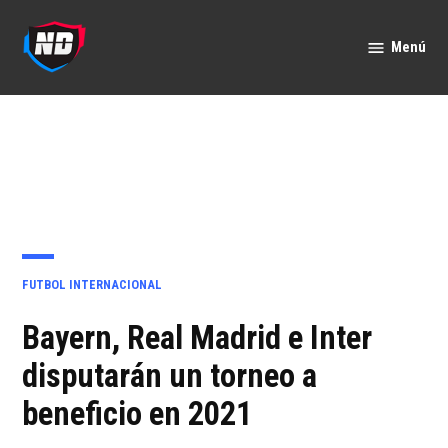
Saltar
al
Menú
Nación
contenido
Deportes
PUBLICADO
FUTBOL INTERNACIONAL
EN
Bayern, Real Madrid e Inter
disputarán un torneo a
beneficio en 2021