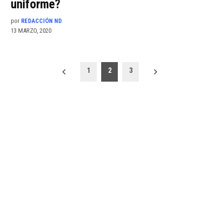
uniforme?
por
REDACCIÓN ND
13 MARZO, 2020
Paginación
1
2
3
de
entradas