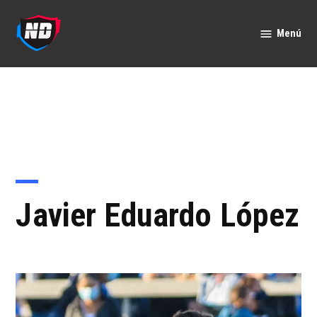
Saltar
al
Menú
Nación
contenido
Deportes
Javier Eduardo López