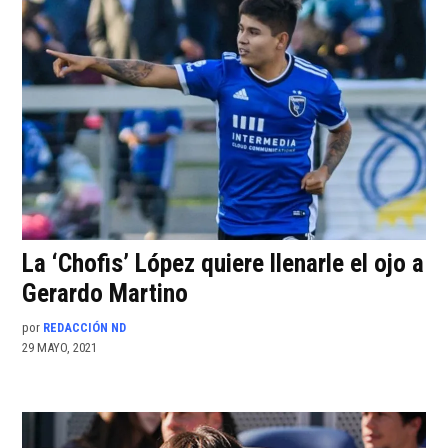
La ‘Chofis’ López quiere llenarle el ojo a
Gerardo Martino
por
REDACCIÓN ND
29 MAYO, 2021