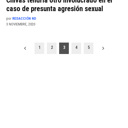
Chivas tendría otro involucrado en el
caso de presunta agresión sexual
por
REDACCIÓN ND
3 NOVIEMBRE, 2020
Paginación
1
2
3
4
5
de
entradas