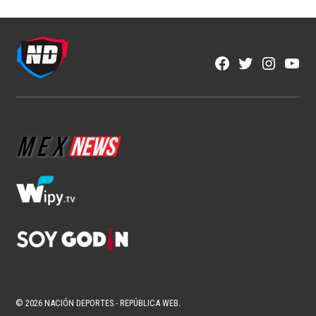
Facebook
Twitter
Instagra
YouT
Page
Username
© 2026 NACIÓN DEPORTES - REPÚBLICA WEB.