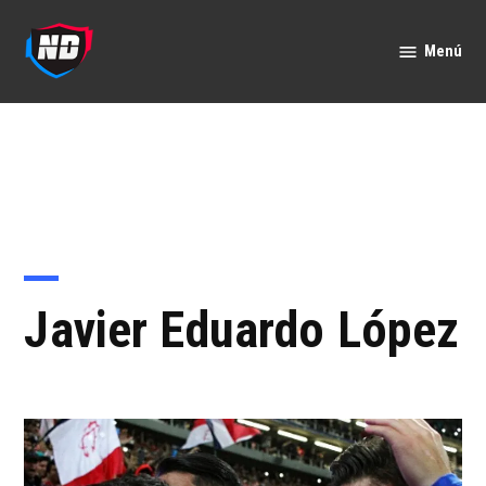
Saltar
al
Menú
Nación
contenido
Deportes
Javier Eduardo López