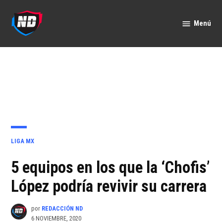
Saltar
al
Menú
Nación
contenido
Deportes
PUBLICADO
LIGA MX
EN
5 equipos en los que la ‘Chofis’
López podría revivir su carrera
por
REDACCIÓN ND
6 NOVIEMBRE, 2020