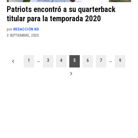
Patriots encontró a su quarterback
titular para la temporada 2020
por
REDACCIÓN ND
3 SEPTIEMBRE, 2020
Paginación
1
…
3
4
5
6
7
…
9
de
entradas