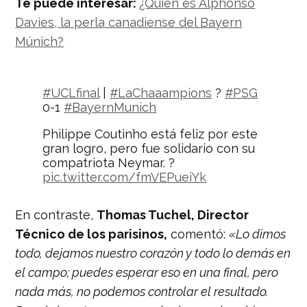
Te puede interesar:
¿Quién es Alphonso
Davies, la perla canadiense del Bayern
Múnich?
#UCLfinal
|
#LaChaaampions
?
#PSG
0-1
#BayernMunich
Philippe Coutinho está feliz por este
gran logro, pero fue solidario con su
compatriota Neymar. ?
pic.twitter.com/fmVEPueiYk
— Nación Deportes
En contraste,
Thomas Tuchel, Director
(@naciondeportes_)
August 23, 2020
Técnico de los parisinos,
comentó:
«Lo dimos
todo, dejamos nuestro corazón y todo lo demás en
el campo; puedes esperar eso en una final, pero
nada más, no podemos controlar el resultado.