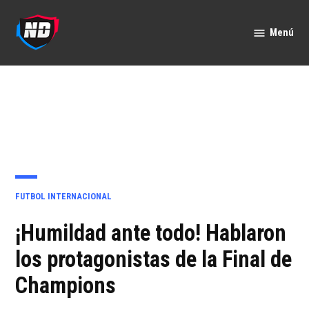
Saltar
al
Menú
Nación
contenido
Deportes
PUBLICADO
FUTBOL INTERNACIONAL
EN
¡Humildad ante todo! Hablaron
los protagonistas de la Final de
Champions