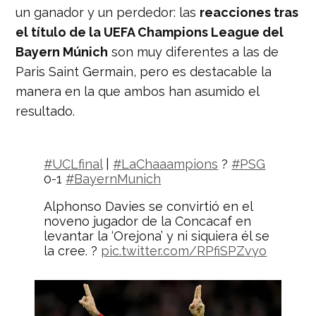
un ganador y un perdedor: las
reacciones tras
el título de la UEFA Champions League del
Bayern Múnich
son muy diferentes a las de
Paris Saint Germain, pero es destacable la
manera en la que ambos han asumido el
resultado.
#UCLfinal
|
#LaChaaampions
?
#PSG
0-1
#BayernMunich
Alphonso Davies se convirtió en el
noveno jugador de la Concacaf en
levantar la ‘Orejona’ y ni siquiera él se
la cree. ?
pic.twitter.com/RPfiSPZvyo
— Nación Deportes
(@naciondeportes_)
August 23, 2020