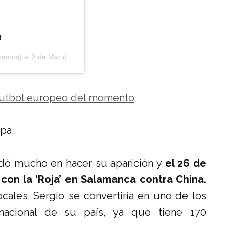
d
ramos) el
2 de Mar de 2020 a las 3:55 PST
 futbol europeo del momento
pa.
dó mucho en hacer su aparición y
el 26 de
con la ‘Roja’ en Salamanca contra China.
cales. Sergio se convertiría en uno de los
nacional de su país, ya que tiene 170