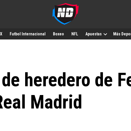
MX
Futbol Internacional
Boxeo
NFL
Apuestas
Más Depo
 de heredero de F
Real Madrid