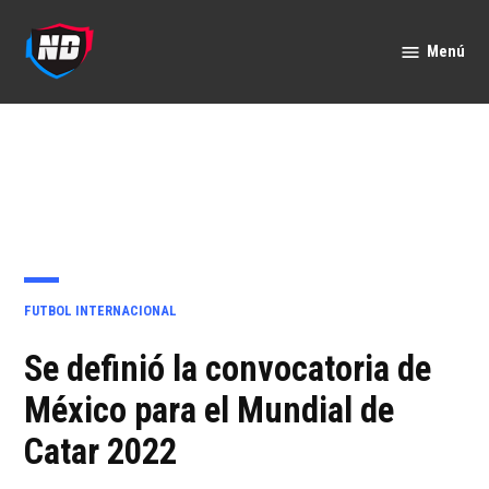
Saltar
al
Menú
Nación
contenido
Deportes
PUBLICADO
FUTBOL INTERNACIONAL
EN
Se definió la convocatoria de
México para el Mundial de
Catar 2022