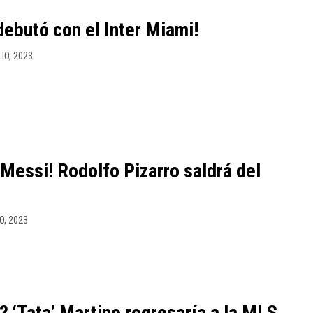
debutó con el Inter Miami!
LIO, 2023
 Messi! Rodolfo Pizarro saldrá del
O, 2023
? ‘Tata’ Martino regresaría a la MLS