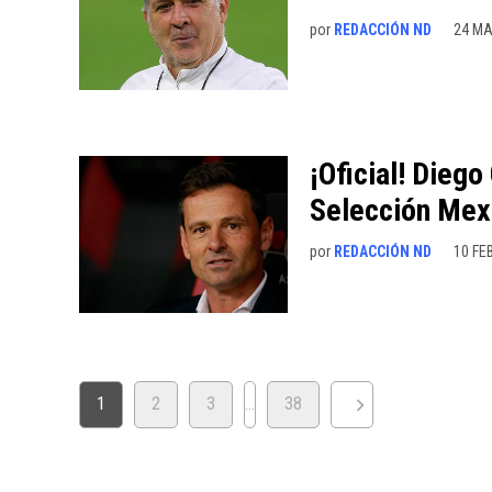
por
REDACCIÓN ND
24 MA
¡Oficial! Dieg
Selección Mex
por
REDACCIÓN ND
10 FE
PAGINACIÓN
1
2
3
…
38
DE
ENTRADAS