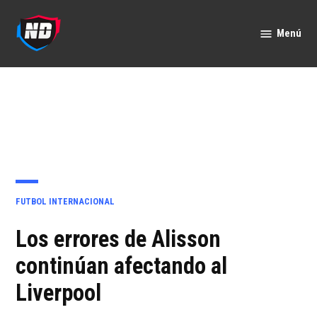
Saltar
al
Menú
Nación
contenido
Deportes
PUBLICADO
FUTBOL INTERNACIONAL
EN
Los errores de Alisson
continúan afectando al
Liverpool