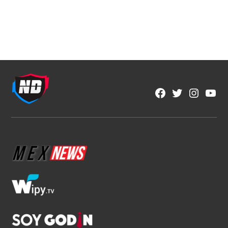
NFL
Los corredores vuelven a ser
protagonistas en la NFL
1 min read
Fran González
Ago 6, 2026