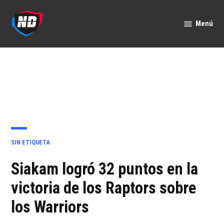
Saltar
al
Menú
Nación
contenido
Deportes
PUBLICADO
SIN ETIQUETA
EN
Siakam logró 32 puntos en la
victoria de los Raptors sobre
los Warriors