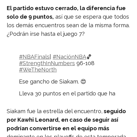
El partido estuvo cerrado, la diferencia fue
solo de 9 puntos,
así que se espera que todos
los demás encuentros sean de la misma forma.
¿Podrán irse hasta el juego 7?
#NBAFinals
|
#NaciónNBA
🏀
#StrengthInNumbers
96-108
#WeTheNorth
Ese gancho de Siakam. 😍
Lleva 30 puntos en el partido que ha
liderado en su totalidad Toronto.
pic.twitter.com/mooxabovc9
Siakam fue la estrella del encuentro,
seguido
— Nación Deportes
por Kawhi Leonard, en caso de seguir así
(@naciondeportes_)
May 31, 2019
podrían convertirse en el equipo más
dominante en los playoffs de esta temporada.