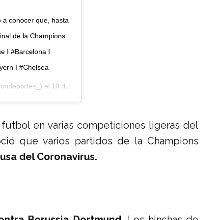
io a conocer que, hasta
Final de la Champions
 I #Barcelona I
ayern I #Chelsea
ondeportes_) el
10 de Mar de 2020 a las 9:03 PDT
utbol en varias competiciones ligeras del
oció que varios partidos de la Champions
usa del Coronavirus.
ontra Borussia Dortmund.
Los hinchas de