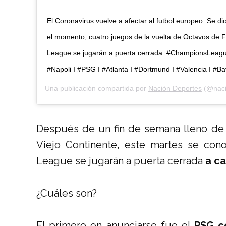
El Coronavirus vuelve a afectar al futbol europeo. Se d
el momento, cuatro juegos de la vuelta de Octavos de 
League se jugarán a puerta cerrada. #ChampionsLeague
#Napoli I #PSG I #Atlanta I #Dortmund I #Valencia I #B
Una publicación compartida por
Nación Deportes
(@naci
Después de un fin de semana lleno de f
Viejo Continente, este martes se con
League se jugarán a puerta cerrada
a ca
¿Cuáles son?
El primero en anunciarse fue el
PSG c