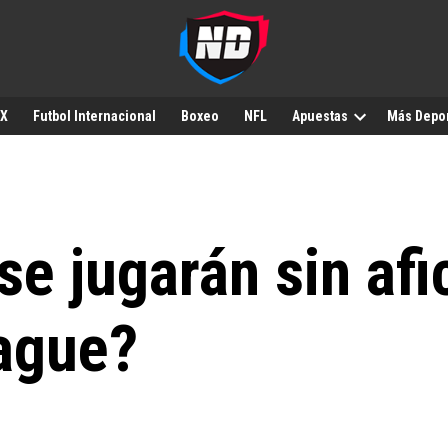
MX
Futbol Internacional
Boxeo
NFL
Apuestas
Más Depo
se jugarán sin afi
ague?