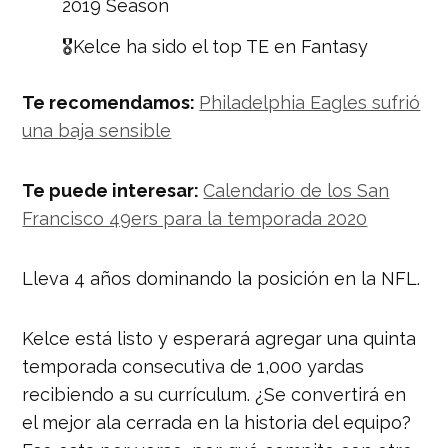
2019 Season
🎖Kelce ha sido el top TE en Fantasy
los últimos 4 años y no será diferente
este.. vayan por el en la Segunda
Te recomendamos:
Philadelphia Eagles sufrió
Ronda de sus Drafts🎖
una baja sensible
pic.twitter.com/iDc7Ox10GY
— FantasyFootballMEX
Te puede interesar:
Calendario de los San
(@FantasyMex)
August 22, 2020
Francisco 49ers para la temporada 2020
Lleva 4 años dominando la posición en la NFL.
Kelce está listo y esperará agregar una quinta
temporada consecutiva de 1,000 yardas
recibiendo a su currículum. ¿Se convertirá en
el mejor ala cerrada en la historia del equipo?