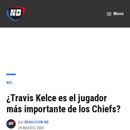
Saltar
al
Menú
Nación
contenido
Deportes
PUBLICADO
NFL
EN
¿Travis Kelce es el jugador
más importante de los Chiefs?
por
REDACCIÓN ND
29 AGOSTO, 2020