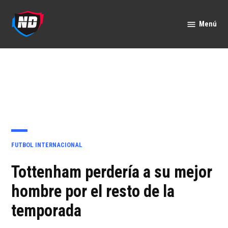
Saltar
al
Menú
Nación
contenido
Deportes
PUBLICADO
FUTBOL INTERNACIONAL
EN
Tottenham perdería a su mejor
hombre por el resto de la
temporada