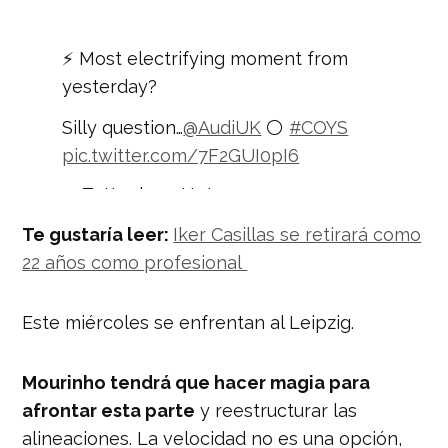
⚡ Most electrifying moment from
yesterday?
Silly question…
@AudiUK
⚪️
#COYS
pic.twitter.com/7F2GUI0pI6
— Tottenham Hotspur
(@SpursOfficial)
February 17, 2020
Te gustaría leer:
Iker Casillas se retirará como
22 años como profesional
Este miércoles se enfrentan al Leipzig.
Mourinho tendrá que hacer magia para
afrontar esta parte
y reestructurar las
alineaciones. La velocidad no es una opción,