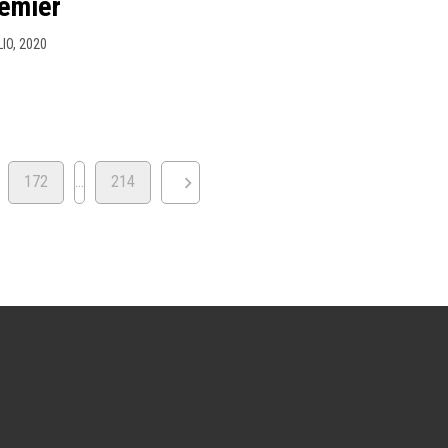
remier
LIO, 2020
172
…
214