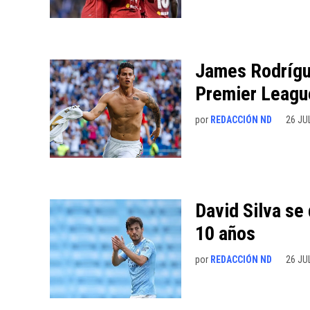
James Rodrígue
Premier Leagu
por
REDACCIÓN ND
26 JU
David Silva se
10 años
por
REDACCIÓN ND
26 JU