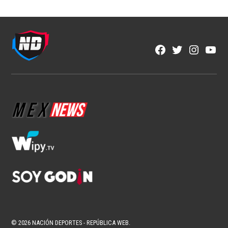
Facebook
Twitter
Instagra
YouT
Page
Username
© 2026 NACIÓN DEPORTES - REPÚBLICA WEB.