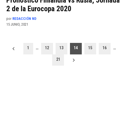
Pronóstico Finlandia vs Rusia, Jornada
2 de la Eurocopa 2020
por
REDACCIÓN ND
15 JUNIO, 2021
Paginación
1
…
12
13
14
15
16
…
de
21
entradas