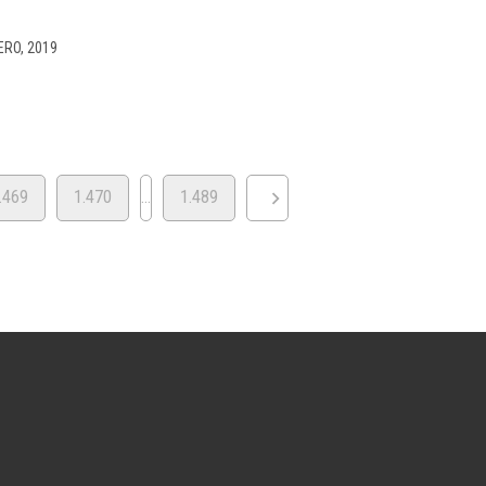
ERO, 2019
.469
1.470
…
1.489