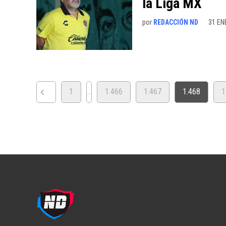
la Liga MX
por
REDACCIÓN ND
31 EN
PAGINACIÓN
1
…
1.466
1.467
1.468
1
DE
ENTRADAS