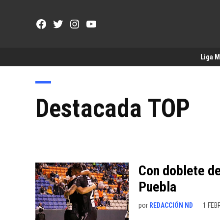
Saltar
al
Facebook
Twitter
Instagram
YouTube
contenido
Page
Username
Liga 
Destacada TOP
Con doblete de
Puebla
por
REDACCIÓN ND
1 FEB