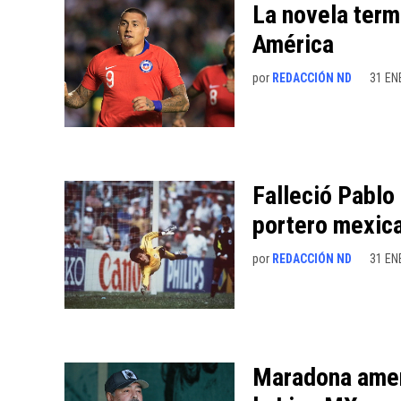
La novela termi
América
por
REDACCIÓN ND
31 EN
Falleció Pablo
portero mexic
por
REDACCIÓN ND
31 EN
Maradona amena