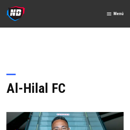
Saltar
al
Menú
Nación
contenido
Deportes
Al-Hilal FC