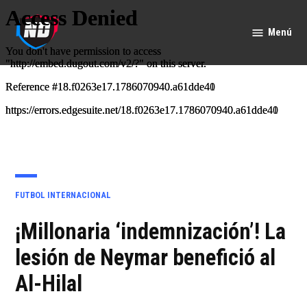
Saltar
al
Menú
Nación
contenido
Deportes
PUBLICADO
FUTBOL INTERNACIONAL
EN
¡Millonaria ‘indemnización’! La
lesión de Neymar benefició al
Al-Hilal