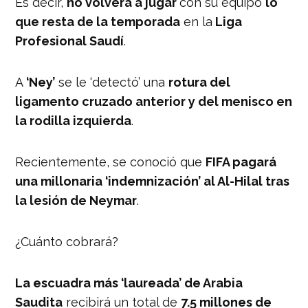
Es decir,
no volverá a jugar
con su equipo
lo
que resta de la temporada
en la
Liga
Profesional Saudí
.
A
‘Ney’
se le ‘detectó’ una
rotura del
ligamento cruzado anterior y del menisco en
la rodilla izquierda
.
Recientemente, se conoció que
FIFA pagará
una millonaria ‘indemnización’ al Al-Hilal tras
la lesión de Neymar
.
¿Cuánto cobrará?
La escuadra más ‘laureada’ de Arabia
Saudita
recibirá un total de
7.5 millones de