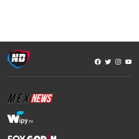
NFL
Los corredores vuelven a ser
protagonistas en la NFL
1 min read
Fran González
Ago 6, 2026