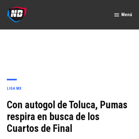
Saltar
al
Menú
Nación
contenido
Deportes
PUBLICADO
LIGA MX
EN
Con autogol de Toluca, Pumas
respira en busca de los
Cuartos de Final