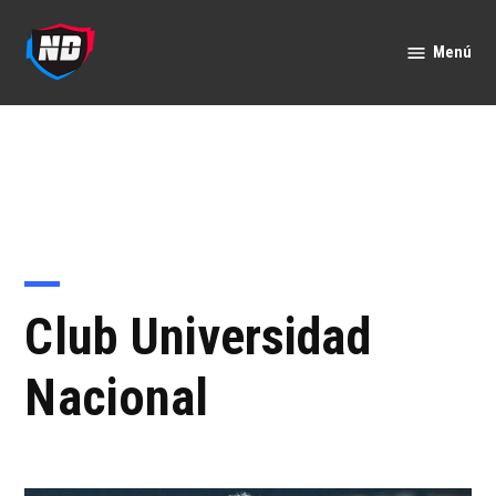
Saltar
al
Menú
Nación
contenido
Deportes
Club Universidad
Nacional