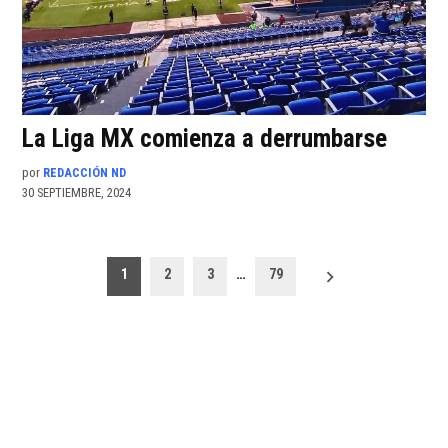
La Liga MX comienza a derrumbarse
por
REDACCIÓN ND
30 SEPTIEMBRE, 2024
Paginación
1
2
3
…
79
de
entradas