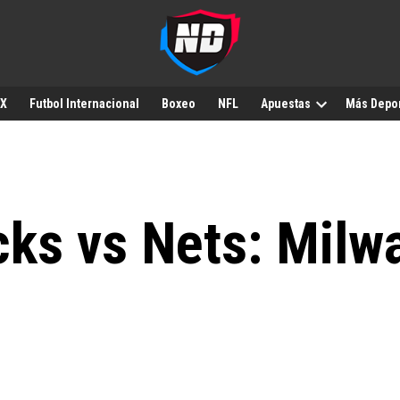
MX
Futbol Internacional
Boxeo
NFL
Apuestas
Más Depo
cks vs Nets: Milw