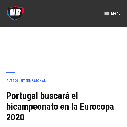
Saltar
al
Menú
Nación
contenido
Deportes
PUBLICADO
FUTBOL INTERNACIONAL
EN
Portugal buscará el
bicampeonato en la Eurocopa
2020