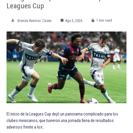
ETIQUETADO:
Bruno Fernandes
Cristiano Ronaldo
Destacada TOP
Destacadas
Eurocopa
Eurocopa 2020
João Félix
Selección de fútbol de Francia
Selección de fútbol de Portugal