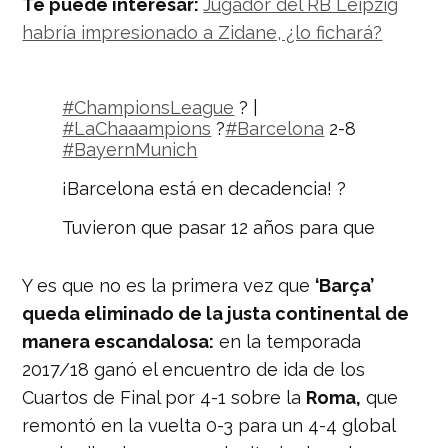
Te puede interesar:
Jugador del RB Leipzig
habría impresionado a Zidane, ¿lo fichará?
#ChampionsLeague
? |
#LaChaaampions
?
#Barcelona
2-8
#BayernMunich
¡Barcelona está en decadencia! ?
Tuvieron que pasar 12 años para que
el equipo ‘Blaugrana’ no levantara un
solo trofeo ? en una temporada.
Y es que no es la primera vez que
‘Barça’
pic.twitter.com/Bo0f0EyenM
queda eliminado de la justa continental de
— Nación Deportes
manera escandalosa:
en la temporada
(@naciondeportes_)
August 14, 2020
2017/18 ganó el encuentro de ida de los
Cuartos de Final por 4-1 sobre la
Roma,
que
remontó en la vuelta 0-3 para un 4-4 global