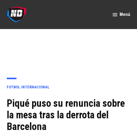
Saltar
al
Menú
Nación
contenido
Deportes
PUBLICADO
FUTBOL INTERNACIONAL
EN
Piqué puso su renuncia sobre
la mesa tras la derrota del
Barcelona