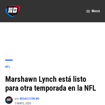
Saltar
al
Menú
Nación
contenido
Deportes
PUBLICADO
NFL
EN
Marshawn Lynch está listo
para otra temporada en la NFL
por
REDACCIÓN ND
5 MAYO, 2020