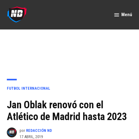
Saltar
al
Menú
Nación
contenido
Deportes
PUBLICADO
FUTBOL INTERNACIONAL
EN
Jan Oblak renovó con el
Atlético de Madrid hasta 2023
por
REDACCIÓN ND
17 ABRIL, 2019