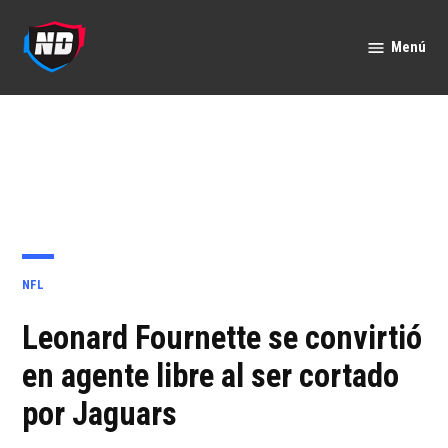
Saltar
al
Menú
Nación
contenido
Deportes
PUBLICADO
NFL
EN
Leonard Fournette se convirtió
en agente libre al ser cortado
por Jaguars