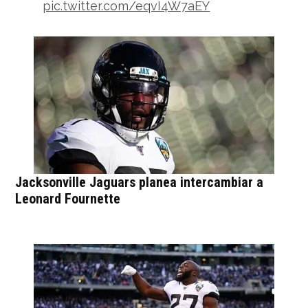
pic.twitter.com/eqvI4W7aEY
— the Sports ON Tap
(@thesportsontap)
August 31, 2020
Jacksonville Jaguars planea intercambiar a
Leonard Fournette