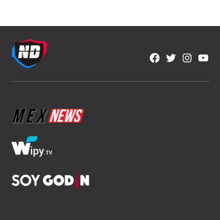
NFL
Estos son los favoritos para conquistar
la NFL
1 min read
Brenda Ramírez Zárate
Ago 8, 2026