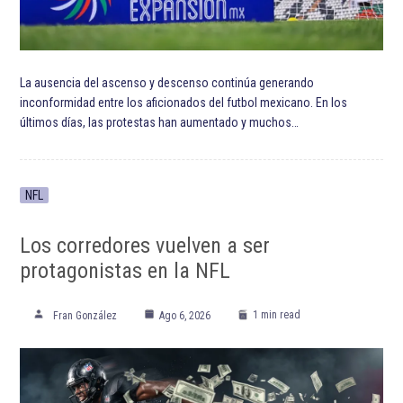
ETIQUETADO:
Destacadas
Futbol Americano
Jacksonville Jaguars
Leonard Fournette
NFL
Temporada 2020 de la NFL