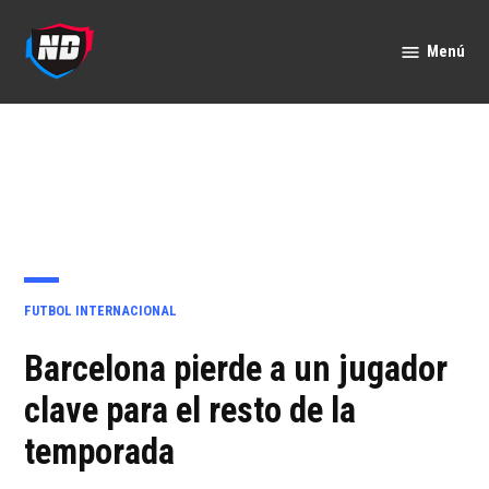
Saltar
al
Menú
Nación
contenido
Deportes
PUBLICADO
FUTBOL INTERNACIONAL
EN
Barcelona pierde a un jugador
clave para el resto de la
temporada