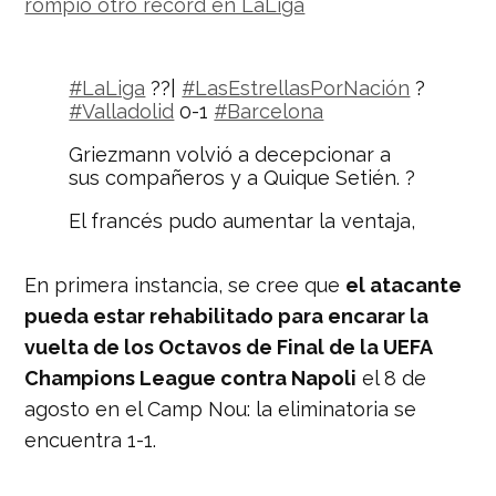
rompió otro récord en LaLiga
#LaLiga
??|
#LasEstrellasPorNación
?
#Valladolid
0-1
#Barcelona
Griezmann volvió a decepcionar a
sus compañeros y a Quique Setién. ?
El francés pudo aumentar la ventaja,
pero falló una clara en el primer
tiempo. ?
pic.twitter.com/nsp5QxzDIv
En primera instancia, se cree que
el atacante
— Nación Deportes
pueda estar rehabilitado para encarar la
(@naciondeportes_)
July 11, 2020
vuelta de los Octavos de Final de la UEFA
Champions League contra Napoli
el 8 de
agosto en el Camp Nou: la eliminatoria se
encuentra 1-1.