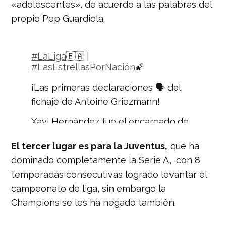
«adolescentes», de acuerdo a las palabras del
propio Pep Guardiola.
#LaLiga
🇪🇦 |
#LasEstrellasPorNación
🌠
¡Las primeras declaraciones 🗣 del
fichaje de Antoine Griezmann!
Xavi Hernández fue el encargado de
alabar al francés antes de que fuera
oficial.
El tercer lugar es para la Juventus,
que ha
dominado completamente la Serie A, con 8
Estas fueron las palabras del
histórico del Barcelona. 👇
temporadas consecutivas logrado levantar el
pic.twitter.com/6Ra9qO6H5V
campeonato de liga, sin embargo la
Champions se les ha negado también.
— Nación Deportes
(@naciondeportes_)
July 12, 2019