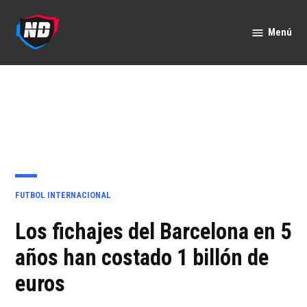
Saltar
al
Menú
Nación
contenido
Deportes
PUBLICADO
FUTBOL INTERNACIONAL
EN
Los fichajes del Barcelona en 5
años han costado 1 billón de
euros