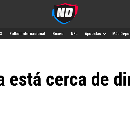
MX
Futbol Internacional
Boxeo
NFL
Apuestas
Más Depo
a está cerca de dir