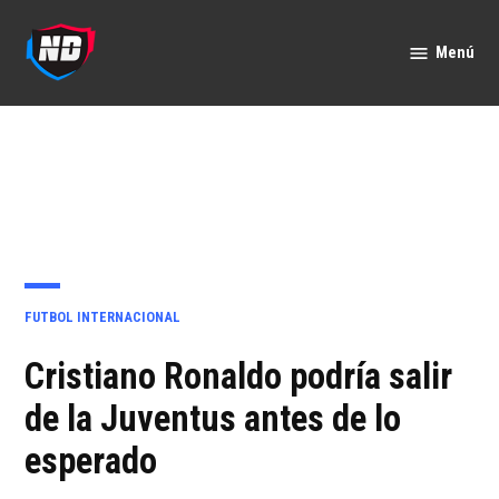
Saltar
al
Menú
Nación
contenido
Deportes
PUBLICADO
FUTBOL INTERNACIONAL
EN
Cristiano Ronaldo podría salir
de la Juventus antes de lo
esperado