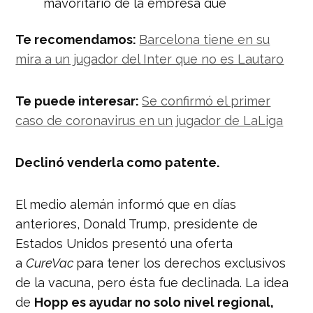
mayoritario de la empresa que
estaría por encontrar la cura para el
coronavirus.
Te recomendamos:
Barcelona tiene en su
pic.twitter.com/a62U5DXwBo
mira a un jugador del Inter que no es Lautaro
— ESPN Fútbol Club
(@ESPNFutbolClub)
March 16, 2020
Te puede interesar:
Se confirmó el primer
caso de coronavirus en un jugador de LaLiga
Declinó venderla como patente.
El medio alemán informó que en días
anteriores, Donald Trump, presidente de
Estados Unidos presentó una oferta
a
CureVac
para tener los derechos exclusivos
de la vacuna, pero ésta fue declinada. La idea
de
Hopp es ayudar no solo nivel regional,