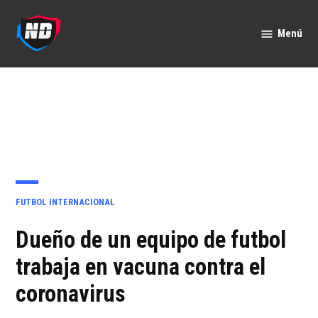
Saltar
al
Menú
Nación
contenido
Deportes
PUBLICADO
FUTBOL INTERNACIONAL
EN
Dueño de un equipo de futbol
trabaja en vacuna contra el
coronavirus