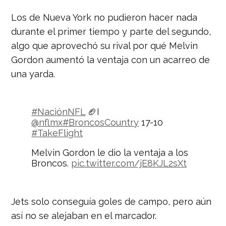
(@naciondeportes_)
October 2, 2020
Los de Nueva York no pudieron hacer nada
durante el primer tiempo y parte del segundo,
algo que aprovechó su rival por qué Melvin
Gordon aumentó la ventaja con un acarreo de
una yarda.
#NaciónNFL
🏈I
@nflmx
#BroncosCountry
17-10
#TakeFlight
Melvin Gordon le dio la ventaja a los
Broncos.
pic.twitter.com/jE8KJL2sXt
— Nación Deportes
(@naciondeportes_)
October 2, 2020
Jets solo conseguía goles de campo, pero aún
así no se alejaban en el marcador.