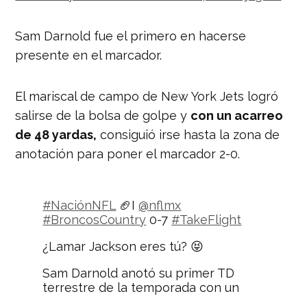
Sam Darnold fue el primero en hacerse
presente en el marcador.
El mariscal de campo de New York Jets logró
salirse de la bolsa de golpe y
con un acarreo
de 48 yardas,
consiguió irse hasta la zona de
anotación para poner el marcador 2-0.
#NaciónNFL
🏈I
@nflmx
#BroncosCountry
0-7
#TakeFlight
¿Lamar Jackson eres tú? 😝
Sam Darnold anotó su primer TD
terrestre de la temporada con un
impresionante acarreo de 50