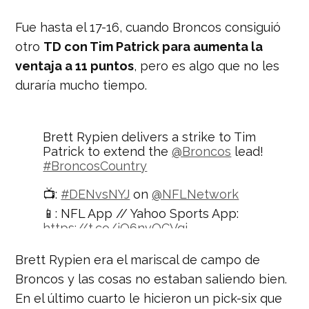
Fue hasta el 17-16, cuando Broncos consiguió
otro
TD con Tim Patrick para aumenta la
ventaja a 11 puntos
, pero es algo que no les
duraría mucho tiempo.
Brett Rypien delivers a strike to Tim
Patrick to extend the
@Broncos
lead!
#BroncosCountry
📺:
#DENvsNYJ
on
@NFLNetwork
📱: NFL App // Yahoo Sports App:
https://t.co/jQ6nvOCVqi
pic.twitter.com/lufLLGqA1h
Brett Rypien era el mariscal de campo de
— NFL (@NFL)
October 2, 2020
Broncos y las cosas no estaban saliendo bien.
En el último cuarto le hicieron un pick-six que