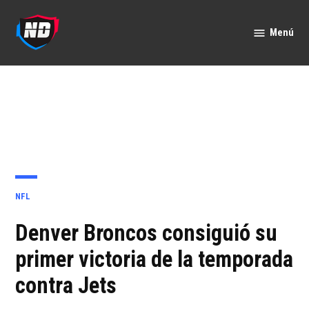
Saltar
al
Menú
Nación
contenido
Deportes
PUBLICADO
NFL
EN
Denver Broncos consiguió su
primer victoria de la temporada
contra Jets