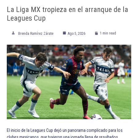
ETIQUETADO:
Denver Broncos
Destacada TOP
Destacadas
Futbol Americano
New York Jets
NFL
Temporada 2020 de la NFL