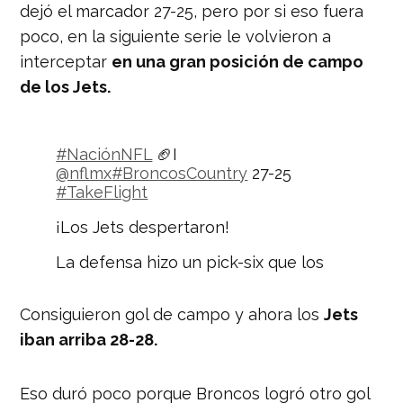
dejó el marcador 27-25, pero por si eso fuera
poco, en la siguiente serie le volvieron a
interceptar
en una gran posición de campo
de los Jets.
#NaciónNFL
🏈I
@nflmx
#BroncosCountry
27-25
#TakeFlight
¡Los Jets despertaron!
La defensa hizo un pick-six que los
pone a dos punto de
diferencia.
pic.twitter.com/qJOyu0pLE
Consiguieron gol de campo y ahora los
Jets
8
iban arriba 28-28.
— Nación Deportes
(@naciondeportes_)
October 2, 2020
Eso duró poco porque Broncos logró otro gol