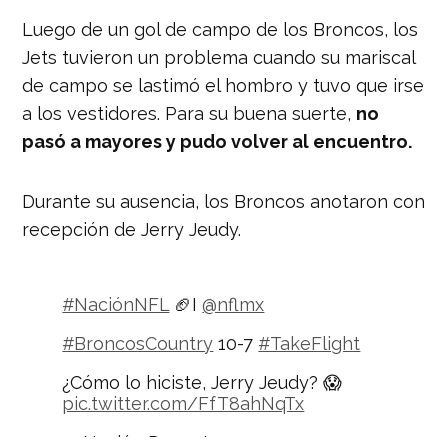
yardas.
pic.twitter.com/pMpLhJNyZ4
Luego de un gol de campo de los Broncos, los
— Nación Deportes
Jets tuvieron un problema cuando su mariscal
(@naciondeportes_)
October 2, 2020
de campo se lastimó el hombro y tuvo que irse
a los vestidores. Para su buena suerte,
no
pasó a mayores y pudo volver al encuentro.
Durante su ausencia, los Broncos anotaron con
recepción de Jerry Jeudy.
#NaciónNFL
🏈I
@nflmx
#BroncosCountry
10-7
#TakeFlight
¿Cómo lo hiciste, Jerry Jeudy? 😱
pic.twitter.com/FfT8ahNqTx
— Nación Deportes