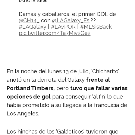
¡Ahora sí!⚽️
Damas y caballeros, el primer GOL de
@CH14_
con
@LAGalaxy_Es
.??
#LAGalaxy
|
#LAvPOR
|
#MLSisBack
pic.twitter.com/Ta7Miv2Ge2
— MLS Español (@MLSes)
July 14,
2020
En la noche del lunes 13 de julio, ‘Chicharito’
anotó en la derrota del Galaxy
frente al
Portland Timbers,
pero
tuvo que fallar varias
opciones de gol
para conseguir ‘al fin’ lo que
había prometido a su llegada a la franquicia de
Los Angeles.
Los hinchas de los ‘Galácticos’ tuvieron que