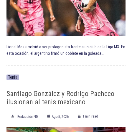
ETIQUETADO:
Destacada TOP
Destacadas
Guillermo Barros Schelotto
Javier Hernández Balcázar
Los Angeles Galaxy
Mexicanos en MLS
MLS