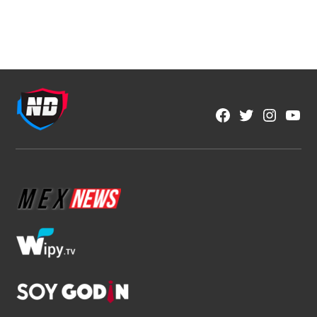
NFL
Los corredores vuelven a ser
protagonistas en la NFL
1 min read
Fran González
Ago 6, 2026