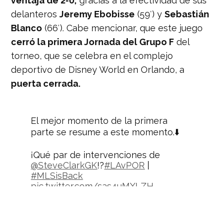
ventaja de 2-0,
gracias a la efectividad de sus
delanteros
Jeremy Ebobisse
(59′) y
Sebastián
Blanco
(66′). Cabe mencionar, que este juego
cerró la primera Jornada del Grupo F
del
torneo, que se celebra en el complejo
deportivo de Disney World en Orlando, a
puerta cerrada.
El mejor momento de la primera
parte se resume a este momento.⬇️
¡Qué par de intervenciones de
@SteveClarkGK
!?
#LAvPOR
|
#MLSisBack
pic.twitter.com/sas4uMXLZH
— MLS Español (@MLSes)
July 14,
2020