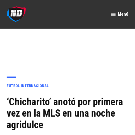
Saltar
al
Menú
Nación
contenido
Deportes
PUBLICADO
FUTBOL INTERNACIONAL
EN
‘Chicharito’ anotó por primera
vez en la MLS en una noche
agridulce