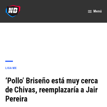
Saltar
al
Menú
Nación
contenido
Deportes
PUBLICADO
LIGA MX
EN
‘Pollo’ Briseño está muy cerca
de Chivas, reemplazaría a Jair
Pereira