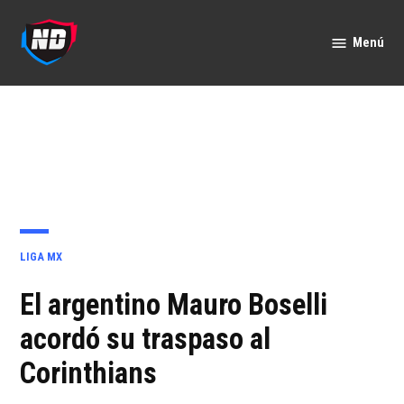
Saltar
al
Menú
Nación
contenido
Deportes
PUBLICADO
LIGA MX
EN
El argentino Mauro Boselli
acordó su traspaso al
Corinthians