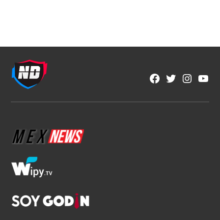
NFL
Las estrellas que apuntan a dominar el
Fantasy de la NFL
1 min read
Brenda Ramírez Zárate
Ago 9, 2026