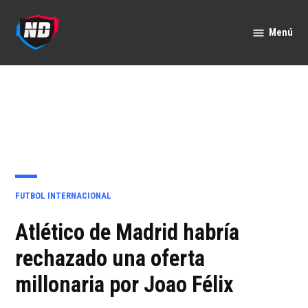
Saltar
al
Menú
Nación
contenido
Deportes
PUBLICADO
FUTBOL INTERNACIONAL
EN
Atlético de Madrid habría
rechazado una oferta
millonaria por Joao Félix