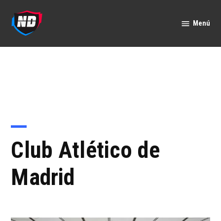
Saltar
al
Menú
Nación
contenido
Deportes
Club Atlético de
Madrid