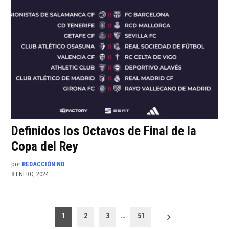
Definidos los Octavos de Final de la
Copa del Rey
por
REDACCIÓN ND
8 ENERO, 2024
Paginación
1
2
3
…
51