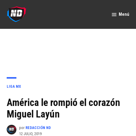
Saltar
al
Menú
Nación
contenido
Deportes
PUBLICADO
LIGA MX
EN
América le rompió el corazón
Miguel Layún
por
REDACCIÓN ND
12 JULIO, 2019