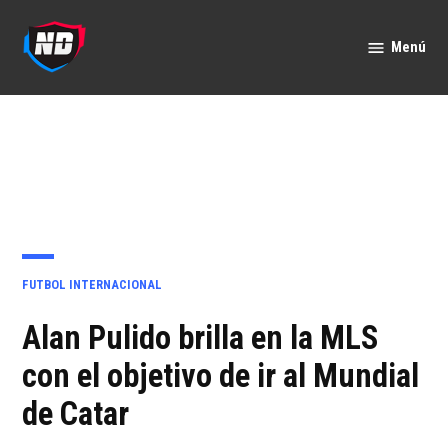
Saltar
al
Menú
Nación
contenido
Deportes
PUBLICADO
FUTBOL INTERNACIONAL
EN
Alan Pulido brilla en la MLS
con el objetivo de ir al Mundial
de Catar