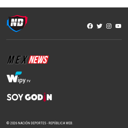
NFL
Los corredores vuelven a ser
protagonistas en la NFL
1 min read
Fran González
Ago 6, 2026