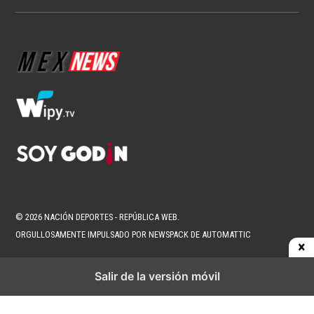
NFL
NFL México y Aeroméxico anuncian
alianza histórica por tres años
1 min read
Fran González
Ago 5, 2026