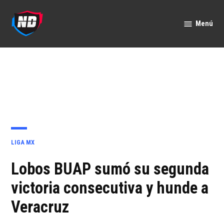
Saltar
al
Menú
Nación
contenido
Deportes
PUBLICADO
LIGA MX
EN
Lobos BUAP sumó su segunda
victoria consecutiva y hunde a
Veracruz