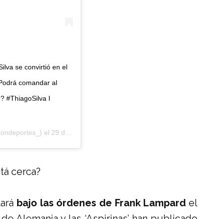
ilva se convirtió en el
¿Podrá comandar al
? #ThiagoSilva I
ondeportes_) el
29 de Ago de 2020 a las 3:00 PDT
stá cerca?
tará
bajo las órdenes de Frank Lampard
el
 de Alemania y las ‘Aspirinas’ han publicado