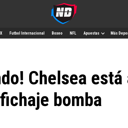
MX
Futbol Internacional
Boxeo
NFL
Apuestas
Más Depo
do! Chelsea está 
 fichaje bomba