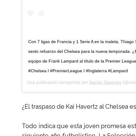
Con 7 ligas de Francia y 1 Serie A en la maleta, Thiago S
sexto refuerzo del Chelsea para la nueva temporada. 
equipo de Frank Lampard al título de la Premier League
#Chelsea I #PremierLeague I #Inglaterra #Lampard
Una publicación compartida por
Nación Deportes
(@naci
¿El traspaso de Kai Havertz al Chelsea e
Todo indica que esta joven promesa es
siguiente año futbolístico. La Selección